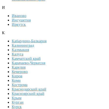
И
Иваново
Ингушетия
Иркутск
К
Кабардино-Балкария
Калининград
Калмыкия
Калуга
Камчатский край
Карачаево-Черкесия
Карелия
Кемерово
Киров
Коми
Кострома
Краснодарский край
Красноярский край
Крым
Курган
Курск