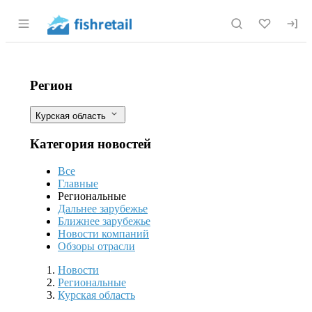
Раздел навигации по сайту fishretail.r
Курское море будут чистить рыбы
Фильтры
Регион
Курская область
Категория новостей
Все
Главные
Региональные
Дальнее зарубежье
Ближнее зарубежье
Новости компаний
Обзоры отрасли
Новости
Разделы
Новости
Региональные
Курская область