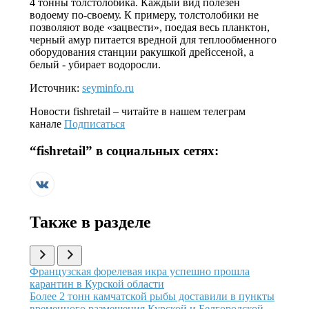
4 тонны толстолобика. Каждый вид полезен
водоему по-своему. К примеру, толстолобики не
позволяют воде «зацвести», поедая весь планктон,
черный амур питается вредной для теплообменного
оборудования станции ракушкой дрейссеной, а
белый - убирает водоросли.
Источник:
seyminfo.ru
Новости
fishretail
– читайте в нашем телеграм
канале
Подписаться
“
fishretail
” в социальных сетях:
Также в разделе
Иллюстрация новости
Французская форелевая икра успешно прошла
карантин в Курской области
Иллюстрация новости
Более 2 тонн камчатской рыбы доставили в пункты
временного размещения Курской и Белгородской