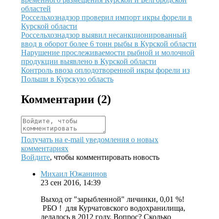
областей
Иллюстрация новости
Россельхознадзор проверил импорт икры форели в
Курской области
Иллюстрация новости
Россельхознадзор выявил несанкционированный
ввод в оборот более 6 тонн рыбы в Курской области
Иллюстрация новости
Нарушение прослеживаемости рыбной и молочной
продукции выявлено в Курской области
Иллюстрация новости
Контроль ввоза оплодотворенной икры форели из
Польши в Курскую область
Комментарии (
2
)
Получать на e‑mail уведомления о новых
комментариях
Войдите
, чтобы комментировать новость
Михаил Южанинов
23 сен 2016, 14:39
Выход от "зарыбленной" личинки, 0,01 %!
РБО ! для Курчатовского водохранилища,
делалось в 2012 году. Вопрос? Сколько