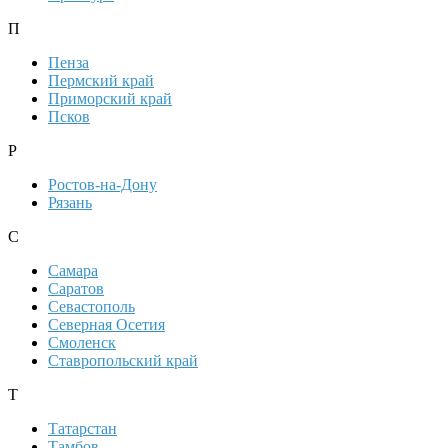
П
Пенза
Пермский край
Приморский край
Псков
Р
Ростов-на-Дону
Рязань
С
Самара
Саратов
Севастополь
Северная Осетия
Смоленск
Ставропольский край
Т
Татарстан
Тамбов