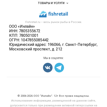
Объявления
ТОВАРЫ И УСЛУГИ
Размещение рекламы
Каталог компаний
Рыбные снеки
Публичная оферта
Новости рынка
Рыба
Контактная информация
Форум
Fishretail.ru – весь
рынок рыбы
в России.
Икра
Политика обработки персональных данных
ООО «Инлайн»
Бренды
Морепродукты
ИНН: 7805355672
Для СМИ
Мониторинг
КПП: 780501001
Рыбопосадочный материал
ОГРН: 1047855085442
Вакансии
Полуфабрикаты
Юридический адрес: 196066, г. Санкт-Петербург,
Блог
Московский проспект, д. 212
Консервы
Добавить объявление
Мы в соцсетях:
Карта объявлений
Счетчики, авторское право, логотипы
© 2006‑2026 ООО “Инлайн”. 12+ Все права защищены.
Использование информации, размещенной на данном сайте,
допускается только при размещении активной гиперссылки на